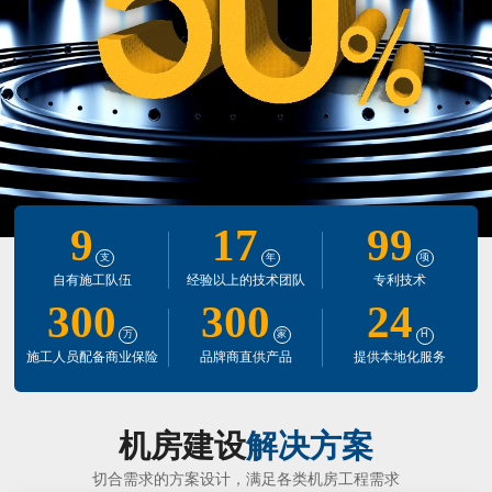
9
17
99
支
年
项
自有施工队伍
经验以上的技术团队
专利技术
300
300
24
万
家
H
施工人员配备商业保险
品牌商直供产品
提供本地化服务
机房建设
解决方案
切合需求的方案设计，满足各类机房工程需求